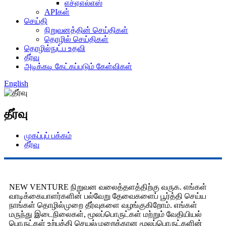
எச்ஏஎல்எஸ்
APIகள்
செய்தி
நிறுவனத்தின் செய்திகள்
தொழில் செய்திகள்
தொழில்நுட்ப உதவி
தீர்வு
அடிக்கடி கேட்கப்படும் கேள்விகள்
English
தீர்வு
முகப்புப் பக்கம்
தீர்வு
NEW VENTURE நிறுவன வலைத்தளத்திற்கு வருக. எங்கள்
வாடிக்கையாளர்களின் பல்வேறு தேவைகளைப் பூர்த்தி செய்ய
நாங்கள் தொழில்முறை தீர்வுகளை வழங்குகிறோம். எங்கள்
மருந்து இடைநிலைகள், மூலப்பொருட்கள் மற்றும் வேதியியல்
பொருட்கள் உற்பத்தி செயல்முறைக்கான மூலப்பொருட்களின்