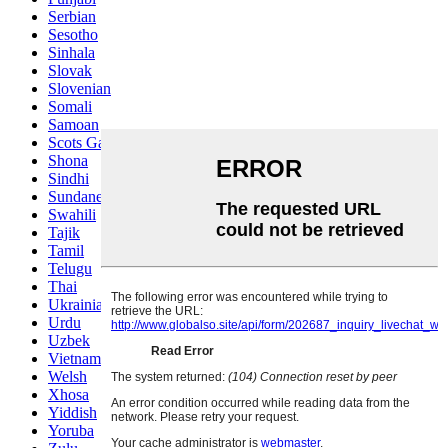
Serbian
Sesotho
Sinhala
Slovak
Slovenian
Somali
Samoan
Scots Gaelic
Shona
Sindhi
Sundanese
Swahili
Tajik
Tamil
Telugu
Thai
Ukrainian
Urdu
Uzbek
Vietnamese
Welsh
Xhosa
Yiddish
Yoruba